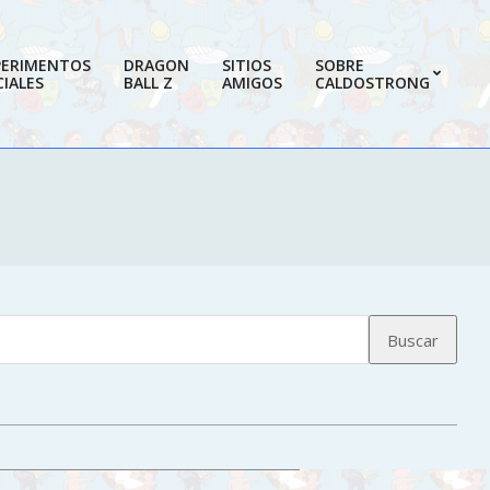
PERIMENTOS
DRAGON
SITIOS
SOBRE
IALES
BALL Z
AMIGOS
CALDOSTRONG
Prim
Navi
Men
Buscar