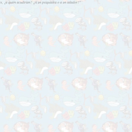
es, ¿a quién acudirían? ¿A un psiquiatra o a un talador?"