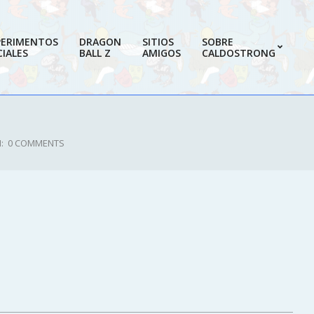
PERIMENTOS
DRAGON
SITIOS
SOBRE
IALES
BALL Z
AMIGOS
CALDOSTRONG
Prim
Navi
Men
:
0 COMMENTS