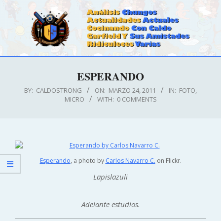
Skip
to
content
CALDOSTRONG.COM
Primary
ESPERANDO
Navigation
Menu
BY:
CALDOSTRONG
ON:
MARZO 24, 2011
IN:
FOTO
,
MICRO
WITH:
0 COMMENTS
Esperando
, a photo by
Carlos Navarro C.
on Flickr.
Lapislazuli
Adelante estudios.