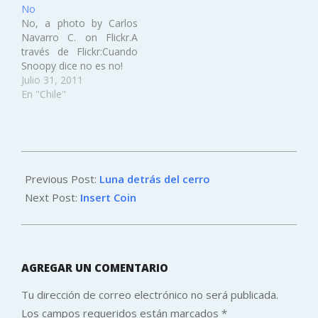
No
panfleto nunca.Ni uno ni
No, a photo by Carlos
lo otro..., a photo by
Navarro C. on Flickr.A
Carlos Navarro C. on
través de Flickr:Cuando
Flickr.A través de
Snoopy dice no es no!
Flickr:Amén.Globos
Julio 31, 2011
armados, a photo by
En "Chile"
Carlos Navarro…
2011-
03-
Previous Post:
Luna detrás del cerro
24
Next Post:
Insert Coin
AGREGAR UN COMENTARIO
Tu dirección de correo electrónico no será publicada.
Los campos requeridos están marcados
*