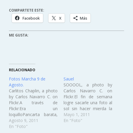
COMPARTETE ESTE:
Facebook
X
Más
ME GUSTA:
RELACIONADO
Fotos Marcha 9 de
Sauel
Agosto.
SOOOOL, a photo by
Carlitos Chaplin, a photo
Carlos Navarro C. on
by Carlos Navarro C. on
Flickr.El fin de semana
Flickr.A través de
logre sacarle una foto al
Flickr:Era un
sol sin hacer mierda la
loquilloPancarta barata,
cámara (espero xD)
Mayo 1, 2011
a photo by Carlos
Agosto 9, 2011
En "Foto"
Navarro C. on Flickr.A
En "Foto"
través de Flickr:Pero