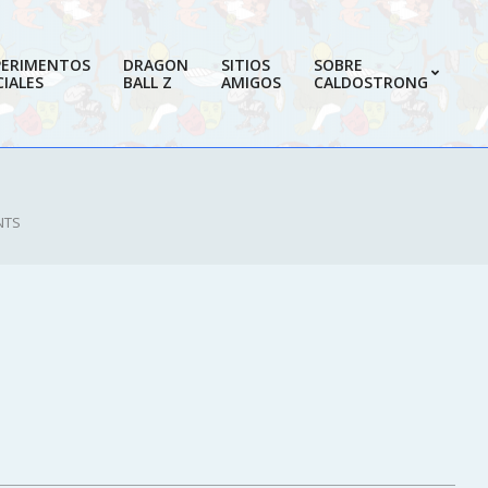
PERIMENTOS
DRAGON
SITIOS
SOBRE
IALES
BALL Z
AMIGOS
CALDOSTRONG
Prim
Navi
Men
NTS