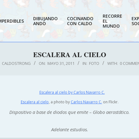
RECORRE
DIBUJANDO
COCINANDO
EX
MPERDIBLES
EL
ANDO
CON CALDO
SOC
MUNDO
ESCALERA AL CIELO
CALDOSTRONG
ON:
MAYO 31, 2011
IN:
FOTO
WITH:
0 COMME
Escalera al cielo
, a photo by
Carlos Navarro C.
on Flickr.
Dispositivo a base de diodos que emite – Globo aerostático.
Adelante estudios.