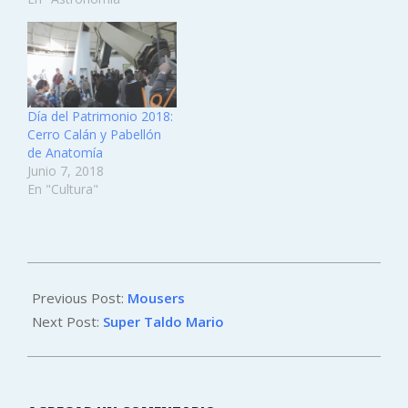
Día del Patrimonio 2018:
Cerro Calán y Pabellón
de Anatomía
Junio 7, 2018
En "Cultura"
2011-
06-
Previous Post:
Mousers
24
Next Post:
Super Taldo Mario