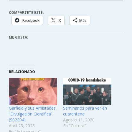
COMPARTETE ESTE:
Facebook
X
Más
ME GUSTA:
RELACIONADO
Garfield y sus Amistades.
Seminarios para ver en
“Divulgación Científica”.
cuarentena
(S02E04)
Agosto 11, 2020
Abril 23, 2023
En "Cultura"
En "Astronomía"