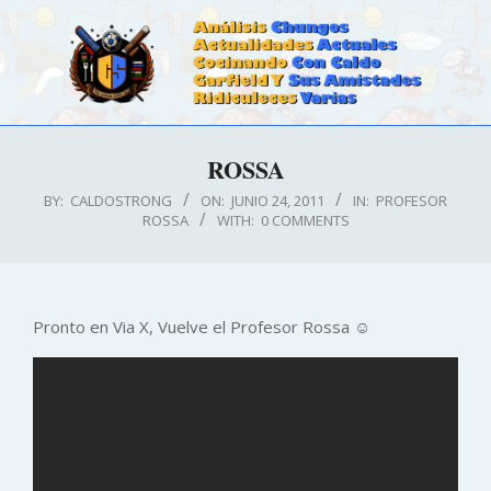
Skip
to
content
CALDOSTRONG.COM
Primary
ROSSA
Navigation
Menu
BY:
CALDOSTRONG
ON:
JUNIO 24, 2011
IN:
PROFESOR
ROSSA
WITH:
0 COMMENTS
Pronto en Via X, Vuelve el Profesor Rossa ☺