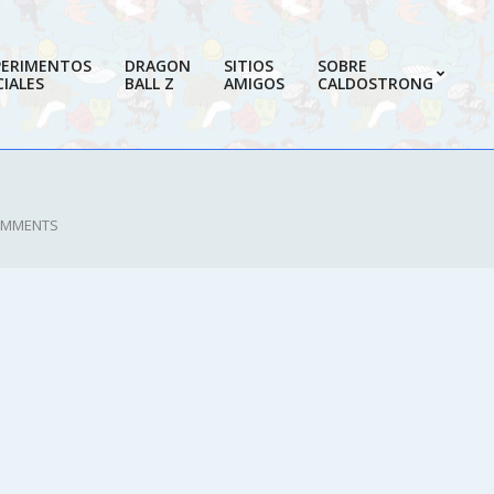
PERIMENTOS
DRAGON
SITIOS
SOBRE
IALES
BALL Z
AMIGOS
CALDOSTRONG
Prim
Navi
Men
OMMENTS