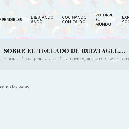
RECORRE
DIBUJANDO
COCINANDO
EX
MPERDIBLES
EL
ANDO
CON CALDO
SOC
MUNDO
SOBRE EL TECLADO DE RUIZTAGLE…
DOSTRONG
ON:
JUNIO 7, 2011
IN:
CHANTA
,
RIDICULO
WITH:
3 C
 como las weas,