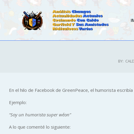
Skip
to
content
I
CALDOSTRONG.COM
BY:
CAL
En el hilo de Facebook de GreenPeace, el humorista escribía
Ejemplo:
“Soy un humorista super we´´on”
A lo que comenté lo siguiente: