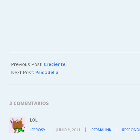
2011-
06-
Previous Post:
Creciente
07
Next Post:
Psicodelia
3 COMENTARIOS
L0L
LEPROSY
JUNIO 8, 2011
PERMALINK
RESPOND