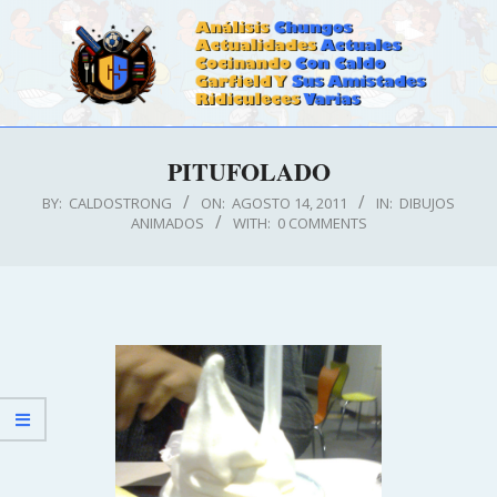
Skip
to
content
CALDOSTRONG.COM
Primary
PITUFOLADO
Navigation
Menu
BY:
CALDOSTRONG
ON:
AGOSTO 14, 2011
IN:
DIBUJOS
ANIMADOS
WITH:
0 COMMENTS