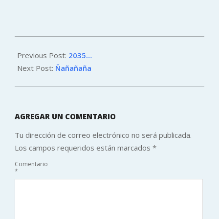
2011-
08-
Previous Post:
2035…
14
Next Post:
Ñañañaña
AGREGAR UN COMENTARIO
Tu dirección de correo electrónico no será publicada.
Los campos requeridos están marcados
*
Comentario
*