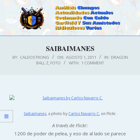
Skip
to
content
CALDOSTRONG.COM
Primary
SAIBAIMANES
Navigation
Menu
BY:
CALDOSTRONG
ON:
AGOSTO 1, 2011
IN:
DRAGON
BALL Z
,
FOTO
WITH:
1 COMMENT
Saibaimanes
, a photo by
Carlos Navarro C.
on Flickr.
A través de Flickr:
1200 de poder de pelea, y eso de al lado se parece