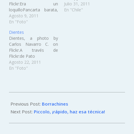
Flickr:Era un
Julio 31, 2011
loquilloPancarta barata,
En "Chile"
a photo by Carlos
Agosto 9, 2011
Navarro C. on Flickr.A
En "Foto"
través de Flickr:Pero
Dientes
panfleto nunca.Ni uno ni
Dientes, a photo by
lo otro..., a photo by
Carlos Navarro C. on
Carlos Navarro C. on
Flickr.A través de
Flickr.A través de
Flickr:de Pato
Flickr:Amén.Globos
Agosto 22, 2011
armados, a photo by
En "Foto"
Carlos Navarro…
2011-
08-
Previous Post:
Borrachines
01
Next Post:
Piccolo, ¡rápido, haz esa técnica!