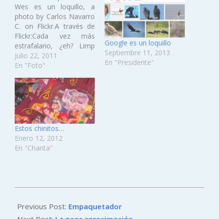
Wes es un loquillo, a
photo by Carlos Navarro
C. on Flickr.A través de
Flickr:Cada vez más
Google es un loquillo
estrafalario, ¿eh? Limp
Septiembre 11, 2013
Bizkit la zorra ayer :D
Julio 22, 2011
En "Presidente"
En "Foto"
Estos chinitos…
Enero 12, 2012
En "Chanta"
2011-
09-
Previous Post:
Empaquetador
10
Next Post:
La peor aproximación