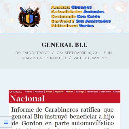
Skip
to
content
CALDOSTRONG.COM
Primary
GENERAL BLU
Navigation
Menu
BY:
CALDOSTRONG
ON:
SEPTIEMBRE 10, 2011
IN:
DRAGON BALL Z
,
RIDICULO
WITH:
0 COMMENTS