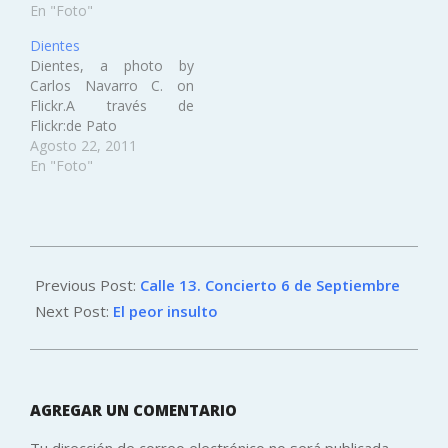
Navarro C. on Flickr.A
En "Foto"
L110.estamos en la
través de Flickr:Pero
matrix...
Dientes
panfleto nunca.Ni uno ni
Dientes, a photo by
lo otro..., a photo by
Carlos Navarro C. on
Carlos Navarro C. on
Flickr.A través de
Flickr.A través de
Flickr:de Pato
Flickr:Amén.Globos
Agosto 22, 2011
armados, a photo by
En "Foto"
Carlos Navarro…
2011-
09-
Previous Post:
Calle 13. Concierto 6 de Septiembre
07
Next Post:
El peor insulto
AGREGAR UN COMENTARIO
Tu dirección de correo electrónico no será publicada.