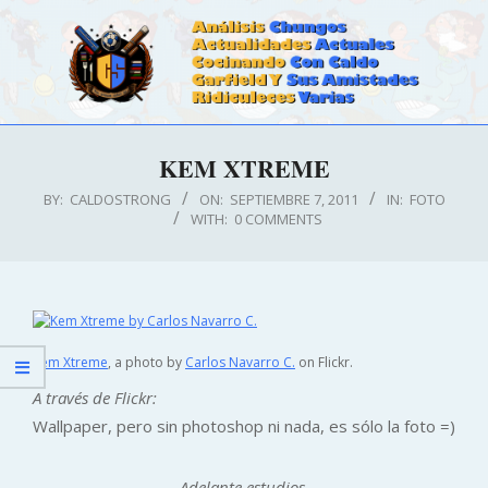
Skip
to
content
CALDOSTRONG.COM
Primary
KEM XTREME
Navigation
Menu
BY:
CALDOSTRONG
ON:
SEPTIEMBRE 7, 2011
IN:
FOTO
WITH:
0 COMMENTS
Kem Xtreme
, a photo by
Carlos Navarro C.
on Flickr.
A través de Flickr:
Wallpaper, pero sin photoshop ni nada, es sólo la foto =)
Adelante estudios.