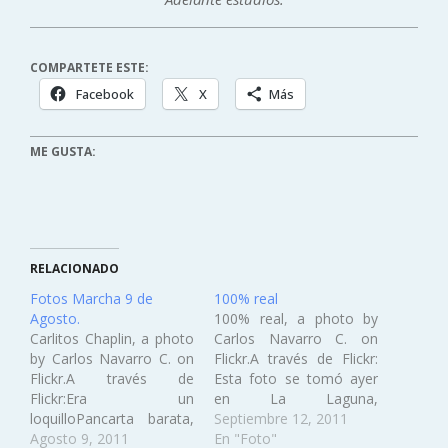
COMPARTETE ESTE:
Facebook
X
Más
ME GUSTA:
RELACIONADO
Fotos Marcha 9 de
100% real
Agosto.
100% real, a photo by
Carlitos Chaplin, a photo
Carlos Navarro C. on
by Carlos Navarro C. on
Flickr.A través de Flickr:
Flickr.A través de
Esta foto se tomó ayer
Flickr:Era un
en La Laguna,
loquilloPancarta barata,
Valparaíso, Chile, con
Septiembre 12, 2011
a photo by Carlos
Agosto 9, 2011
una Nikon Coolpix
En "Foto"