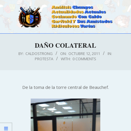
Skip
to
content
CALDOSTRONG.COM
Primary
DAÑO COLATERAL
Navigation
Menu
BY:
CALDOSTRONG
ON:
OCTUBRE 12, 2011
IN:
PROTESTA
WITH:
0 COMMENTS
De la toma de la torre central de Beauchef.