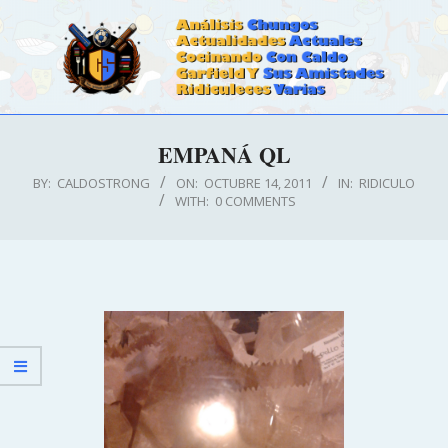
Skip
to
content
CALDOSTRONG.COM
Primary
EMPANÁ QL
Navigation
Menu
BY:
CALDOSTRONG
ON:
OCTUBRE 14, 2011
IN:
RIDICULO
WITH:
0 COMMENTS