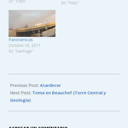
En "Foto"
En "Foto"
Panoramicas
Octubre 10, 2011
En "Santiago"
2011-
10-
Previous Post:
Atardecer
11
Next Post:
Toma en Beauchef (Torre Central y
Geología)