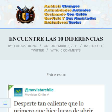
Skip
to
content
CALDOSTRONG.COM
Primary
ENCUENTRE LAS 10 DIFERENCIAS
Navigation
Menu
BY:
CALDOSTRONG
ON:
DICIEMBRE 2, 2011
IN:
RIDICULO
,
TWITTER
WITH:
0 COMMENTS
Entre esto: