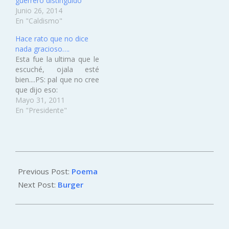
guerrero distinguido
Junio 26, 2014
En "Caldismo"
Hace rato que no dice
nada gracioso….
Esta fue la ultima que le
escuché, ojala esté
bien....PS: pal que no cree
que dijo eso:
Mayo 31, 2011
En "Presidente"
2011-
12-
Previous Post:
Poema
02
Next Post:
Burger