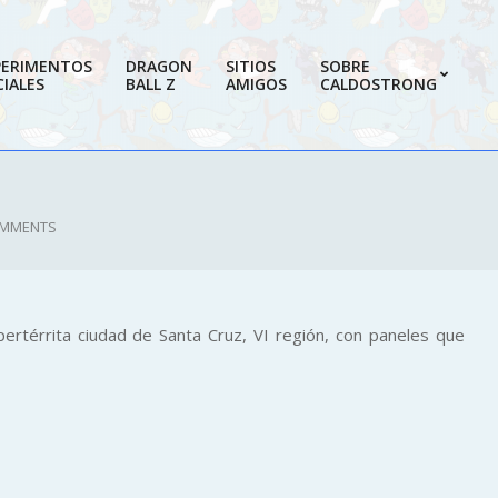
PERIMENTOS
DRAGON
SITIOS
SOBRE
IALES
BALL Z
AMIGOS
CALDOSTRONG
Prim
Navi
Men
OMMENTS
ertérrita ciudad de Santa Cruz, VI región, con paneles que