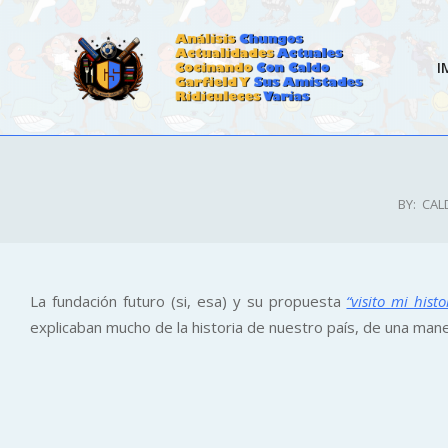
Skip
to
content
I
CALDOSTRONG.COM
BY:
CAL
La fundación futuro (si, esa) y su propuesta
“visito mi histo
explicaban mucho de la historia de nuestro país, de una maner