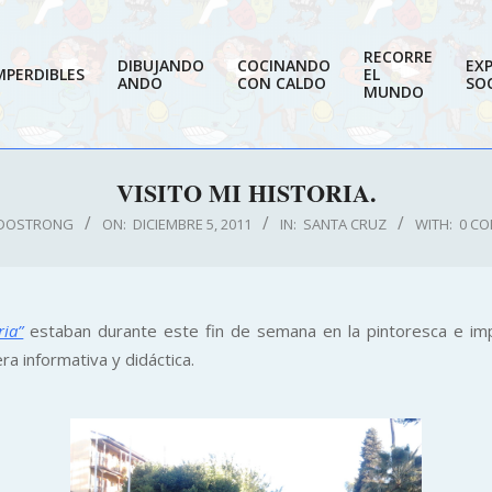
RECORRE
DIBUJANDO
COCINANDO
EX
MPERDIBLES
EL
ANDO
CON CALDO
SOC
MUNDO
VISITO MI HISTORIA.
DOSTRONG
ON:
DICIEMBRE 5, 2011
IN:
SANTA CRUZ
WITH:
0 C
ria”
estaban durante este fin de semana en la pintoresca e imp
a informativa y didáctica.