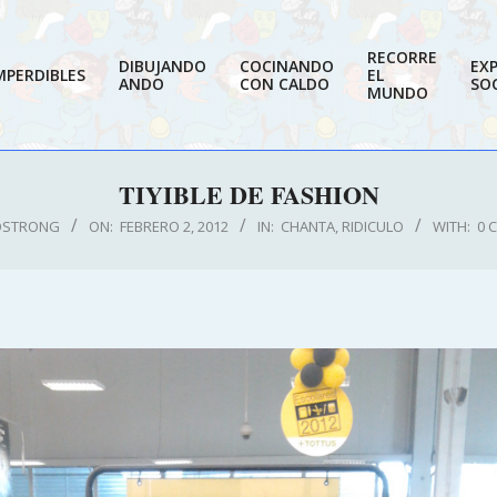
RECORRE
DIBUJANDO
COCINANDO
EX
MPERDIBLES
EL
ANDO
CON CALDO
SOC
MUNDO
TIYIBLE DE FASHION
OSTRONG
ON:
FEBRERO 2, 2012
IN:
CHANTA
,
RIDICULO
WITH:
0 