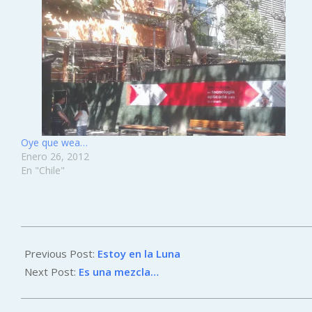
Oye que wea…
Enero 26, 2012
En "Chile"
2012-
02-
Previous Post:
Estoy en la Luna
02
Next Post:
Es una mezcla…