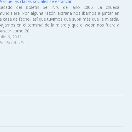
Porqué las clases sociales se estancan
Sacado del Boletin Sei N°6 del año 2006: La chueca
mundialera. Por alguna razón extraña nos íbamos a juntar en
la casa de facho, así que tuvimos que subir más que la mierda,
bajarnos en el terminal de la micro y que el weón nos fuera a
buscar como 20…
Julio 6, 2011
En "Boletin Sei"