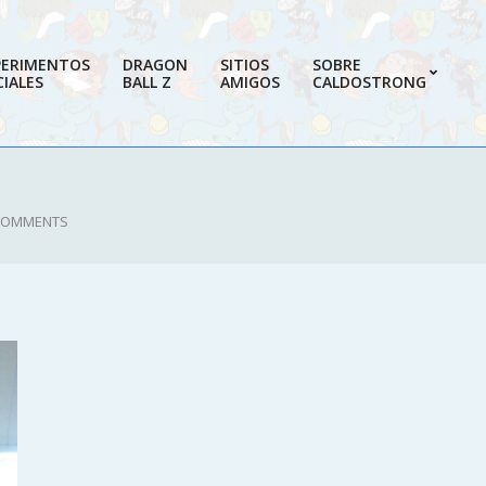
PERIMENTOS
DRAGON
SITIOS
SOBRE
IALES
BALL Z
AMIGOS
CALDOSTRONG
Prim
Navi
Men
COMMENTS