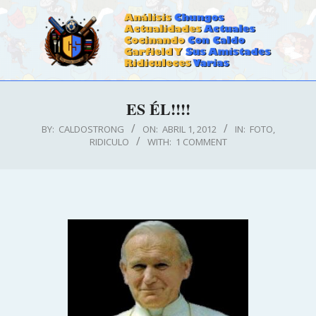
Skip
to
content
CALDOSTRONG.COM
Primary
ES ÉL!!!!
Navigation
Menu
BY:
CALDOSTRONG
ON:
ABRIL 1, 2012
IN:
FOTO
,
RIDICULO
WITH:
1 COMMENT