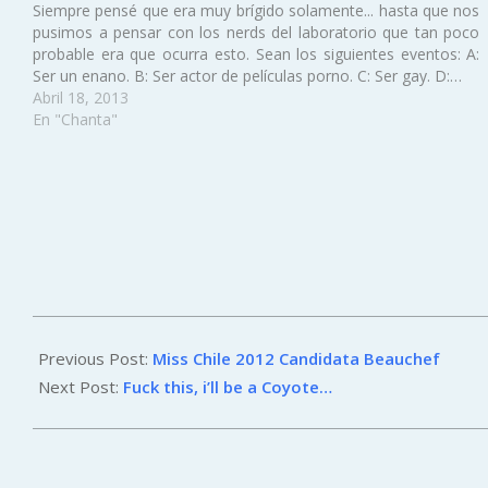
Siempre pensé que era muy brígido solamente... hasta que nos
pusimos a pensar con los nerds del laboratorio que tan poco
probable era que ocurra esto. Sean los siguientes eventos: A:
Ser un enano. B: Ser actor de películas porno. C: Ser gay. D:…
Abril 18, 2013
En "Chanta"
2012-
04-
Previous Post:
Miss Chile 2012 Candidata Beauchef
06
Next Post:
Fuck this, i’ll be a Coyote…