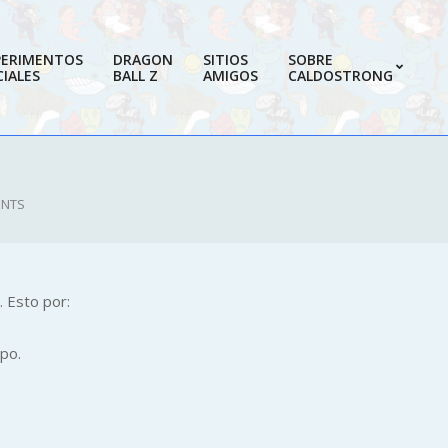
PERIMENTOS
DRAGON
SITIOS
SOBRE
IALES
BALL Z
AMIGOS
CALDOSTRONG
Prim
Navi
Men
ENTS
 Esto por:
po.