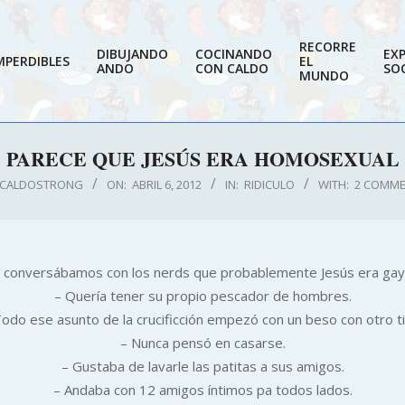
RECORRE
DIBUJANDO
COCINANDO
EX
MPERDIBLES
EL
ANDO
CON CALDO
SOC
MUNDO
PARECE QUE JESÚS ERA HOMOSEXUAL
CALDOSTRONG
ON:
ABRIL 6, 2012
IN:
RIDICULO
WITH:
2 COMM
ía conversábamos con los nerds que probablemente Jesús era gay.
– Quería tener su propio pescador de hombres.
Todo ese asunto de la crucificción empezó con un beso con otro ti
– Nunca pensó en casarse.
– Gustaba de lavarle las patitas a sus amigos.
– Andaba con 12 amigos íntimos pa todos lados.