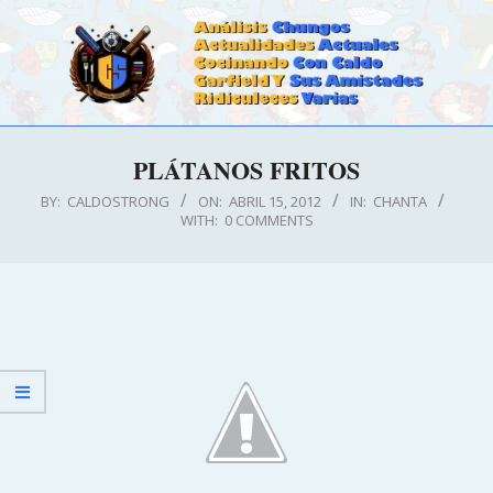
Skip
to
content
CALDOSTRONG.COM
Primary
PLÁTANOS FRITOS
Navigation
Menu
BY:
CALDOSTRONG
ON:
ABRIL 15, 2012
IN:
CHANTA
WITH:
0 COMMENTS