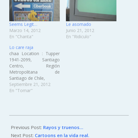
Seems Legit…
Le asomado
Marzo 14, 2012
Junio 21, 2012
En "Chanta"
En "Ridiculo"
Lo care raja
chaa Location : Tupper
1941-2099, Santiago
Centro, Región
Metropolitana de
Santiago de Chile,
Septiembre 21, 2012
En "Tomar"
2012-
04-
Previous Post:
Rayos y truenos…
15
Next Post:
Cartoons en la vida real.