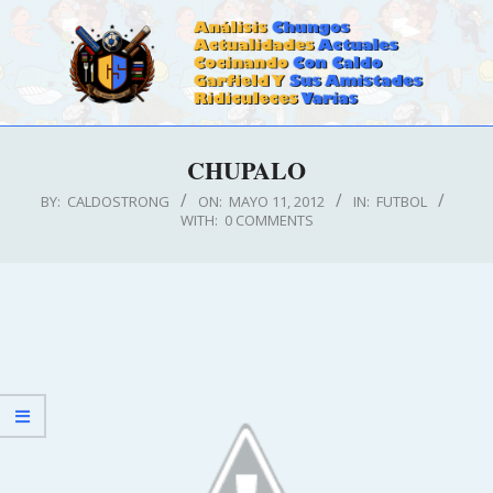
Skip
to
content
CALDOSTRONG.COM
Primary
CHUPALO
Navigation
Menu
BY:
CALDOSTRONG
ON:
MAYO 11, 2012
IN:
FUTBOL
WITH:
0 COMMENTS