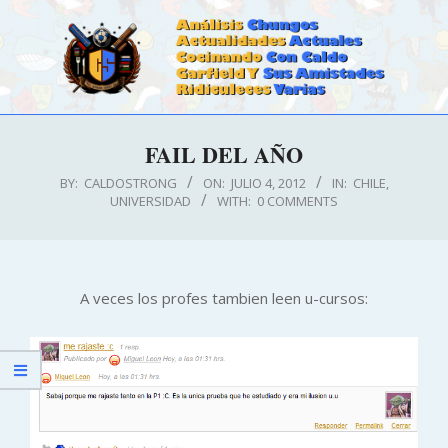
Skip
to
content
CALDOSTRONG.COM
Primary
FAIL DEL AÑO
Navigation
Menu
BY:
CALDOSTRONG
ON:
JULIO 4, 2012
IN:
CHILE
,
UNIVERSIDAD
WITH:
0 COMMENTS
A veces los profes tambien leen u-cursos: