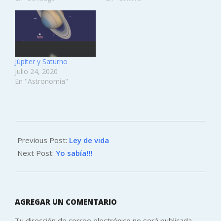
Júpiter y Saturno
Julio 24, 2020
En "Astronomía"
2012-
07-
Previous Post:
Ley de vida
04
Next Post:
Yo sabía!!!
AGREGAR UN COMENTARIO
Tu dirección de correo electrónico no será publicada.