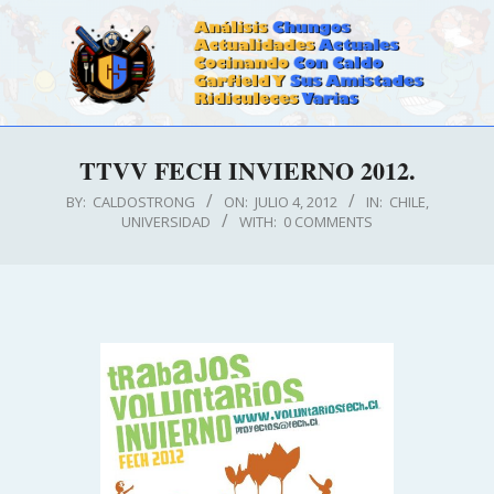
Skip
to
content
CALDOSTRONG.COM
Primary
TTVV FECH INVIERNO 2012.
Navigation
Menu
BY:
CALDOSTRONG
ON:
JULIO 4, 2012
IN:
CHILE
,
UNIVERSIDAD
WITH:
0 COMMENTS