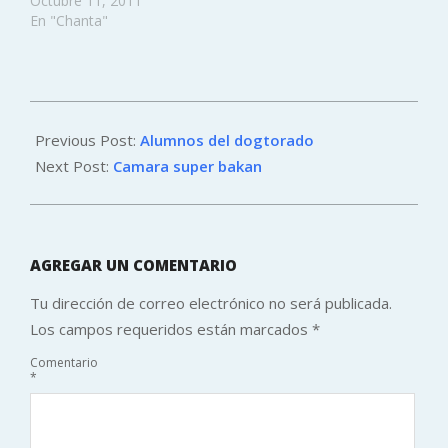
Octubre 11, 2011
En "Chanta"
2012-
08-
Previous Post:
Alumnos del dogtorado
09
Next Post:
Camara super bakan
AGREGAR UN COMENTARIO
Tu dirección de correo electrónico no será publicada.
Los campos requeridos están marcados
*
Comentario
*