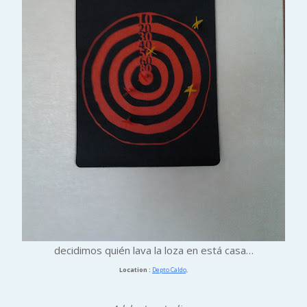
decidimos quién lava la loza en está casa…
Location :
Depto Caldo,