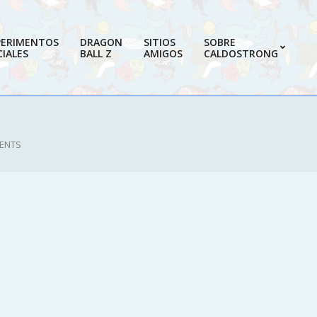
PERIMENTOS
DRAGON
SITIOS
SOBRE
IALES
BALL Z
AMIGOS
CALDOSTRONG
Prim
Navi
Men
ENTS