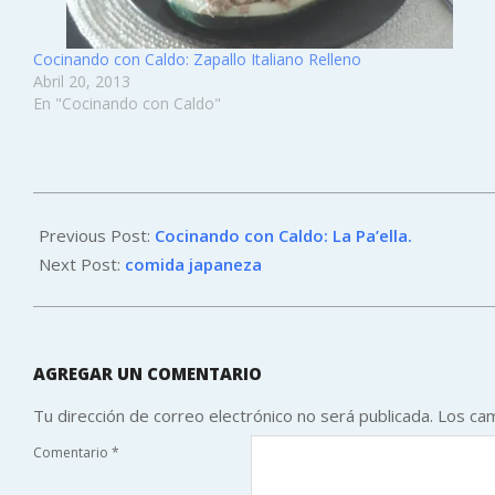
Cocinando con Caldo: Zapallo Italiano Relleno
Abril 20, 2013
En "Cocinando con Caldo"
2012-
08-
Previous Post:
Cocinando con Caldo: La Pa’ella.
23
Next Post:
comida japaneza
AGREGAR UN COMENTARIO
Tu dirección de correo electrónico no será publicada.
Los ca
Comentario
*