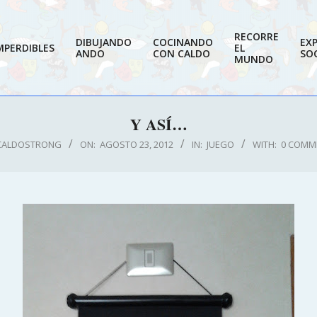
RECORRE
DIBUJANDO
COCINANDO
EX
MPERDIBLES
EL
ANDO
CON CALDO
SOC
MUNDO
Y ASÍ…
CALDOSTRONG
ON:
AGOSTO 23, 2012
IN:
JUEGO
WITH:
0 COMM