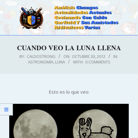
Skip
to
content
CALDOSTRONG.COM
Primary
CUANDO VEO LA LUNA LLENA
Navigation
Menu
BY:
CALDOSTRONG
ON:
OCTUBRE 30, 2012
IN:
ASTRONOMÍA
,
LUNA
WITH:
0 COMMENTS
Esto es lo que veo: