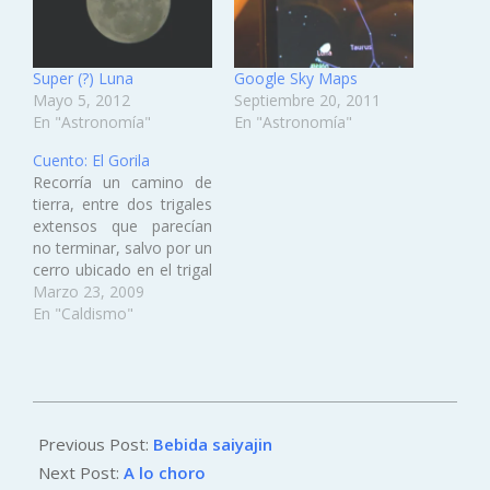
Super (?) Luna
Google Sky Maps
Mayo 5, 2012
Septiembre 20, 2011
En "Astronomía"
En "Astronomía"
Cuento: El Gorila
Recorría un camino de
tierra, entre dos trigales
extensos que parecían
no terminar, salvo por un
cerro ubicado en el trigal
de la izquierda. Mientras
Marzo 23, 2009
la luz del sol desaparece
En "Caldismo"
a cada momento y la
luna inicia su salida, se
escucha un aullido
grotescamente intenso.
2012-
Tengo miedo, no por
10-
Previous Post:
Bebida saiyajin
estar…
30
Next Post:
A lo choro