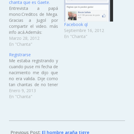
chanta que es Gaete.
Entrevista a papá
mono:Creditos de Mega.
Gracias a Jugol por
Facebook ql
compartir el video. más
Septiembre 16, 2012
info acá.Además:
En "Chanta"
Marzo 28, 2012
En "Chanta"
Registrarse
Me estaba registrando y
cuando puse mi fecha de
nacimiento me dijo que
no era valida. Dije como
tan chantas de no tener
implementado la cosa
Enero 9, 2013
para años
En "Chanta"
bisiestos.Hasta que
cache que tenian el
sistema gringo de
fechas. Poniendo el mes
2012-
antes que el día. Gringos
10-
Previous Post:
El hombre araña tigre
culiaos.