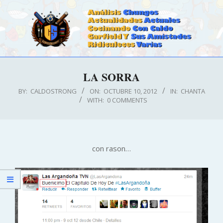
Skip
to
content
CALDOSTRONG.COM
Primary
LA SORRA
Navigation
Menu
BY:
CALDOSTRONG
ON:
OCTUBRE 10, 2012
IN:
CHANTA
WITH:
0 COMMENTS
con rason…