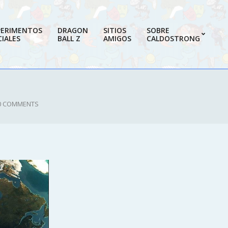
PERIMENTOS
DRAGON
SITIOS
SOBRE
IALES
BALL Z
AMIGOS
CALDOSTRONG
Prim
Navi
Men
0 COMMENTS