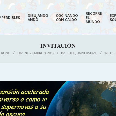
RECORRE
DIBUJANDO
COCINANDO
EX
MPERDIBLES
EL
ANDO
CON CALDO
SOC
MUNDO
INVITACIÓN
TRONG
ON:
NOVIEMBRE 8, 2012
IN:
CHILE
,
UNIVERSIDAD
WITH: