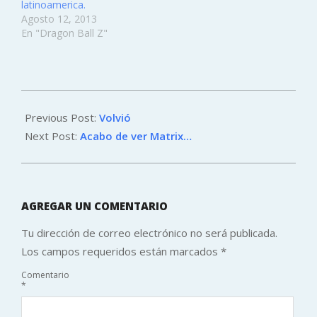
latinoamerica.
Agosto 12, 2013
En "Dragon Ball Z"
2012-
12-
Previous Post:
Volvió
08
Next Post:
Acabo de ver Matrix…
AGREGAR UN COMENTARIO
Tu dirección de correo electrónico no será publicada.
Los campos requeridos están marcados
*
Comentario
*