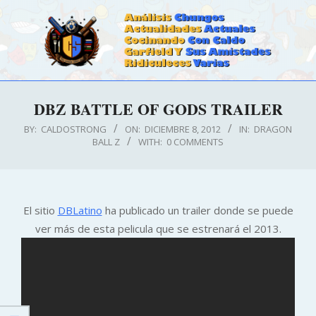
Skip
to
content
CALDOSTRONG.COM
Primary
DBZ BATTLE OF GODS TRAILER
Navigation
Menu
BY:
CALDOSTRONG
ON:
DICIEMBRE 8, 2012
IN:
DRAGON
BALL Z
WITH:
0 COMMENTS
El sitio
DBLatino
ha publicado un trailer donde se puede
ver más de esta pelicula que se estrenará el 2013.