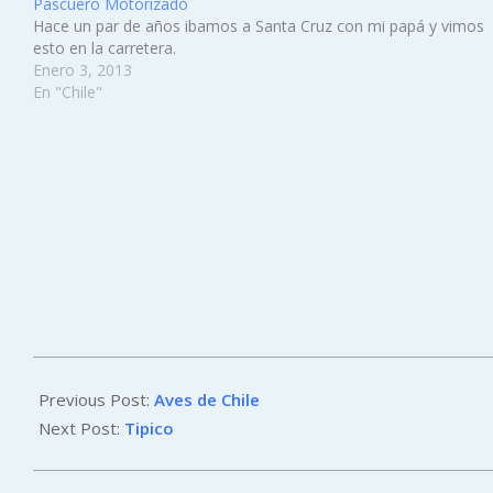
Pascuero Motorizado
Hace un par de años ibamos a Santa Cruz con mi papá y vimos
esto en la carretera.
Enero 3, 2013
En "Chile"
2013-
01-
Previous Post:
Aves de Chile
02
Next Post:
Tipico