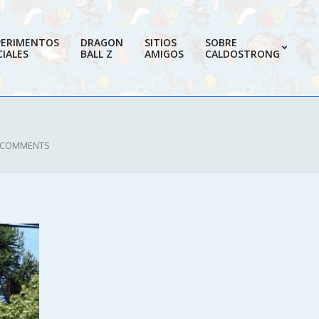
PERIMENTOS
DRAGON
SITIOS
SOBRE
IALES
BALL Z
AMIGOS
CALDOSTRONG
Prim
Navi
Men
 COMMENTS