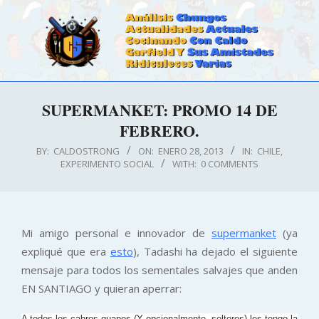
Skip
to
content
CALDOSTRONG.COM
Primary
SUPERMANKET: PROMO 14 DE
Navigation
FEBRERO.
Menu
BY:
CALDOSTRONG
ON:
ENERO 28, 2013
IN:
CHILE
,
EXPERIMENTO SOCIAL
WITH:
0 COMMENTS
Mi amigo personal e innovador de
supermanket
(ya
expliqué que era
esto
), Tadashi ha dejado el siguiente
mensaje para todos los sementales salvajes que anden
EN SANTIAGO y quieran aperrar:
A todos los cabros guapos (Y opcionalmente, solteros) les tengo la