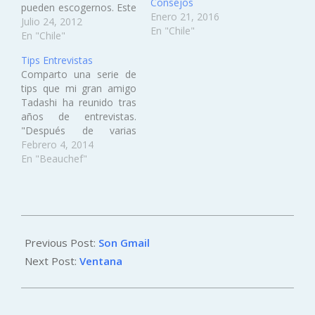
Consejos
pueden escogernos. Este
Enero 21, 2016
servicio es un proyecto
Julio 24, 2012
En "Chile"
super innovador de un
En "Chile"
amigo y se los
Tips Entrevistas
recomiendo. Si mi polola
Comparto una serie de
me dejara inscribirme
tips que mi gran amigo
sería algo así
Tadashi ha reunido tras
jajaja:Ahora se van dos
años de entrevistas.
semanas a gringolandia
"Después de varias
a promocionar…
entrevistas, quiero
Febrero 4, 2014
contarles mis queridos
En "Beauchef"
amig@s algunos tips de
lo que "mató"
automáticamente a
varios de los candidatos.
2013-
Quién sabe si puede
01-
Previous Post:
Son Gmail
hacer la diferencia entre
que los dejen o no…
28
Next Post:
Ventana