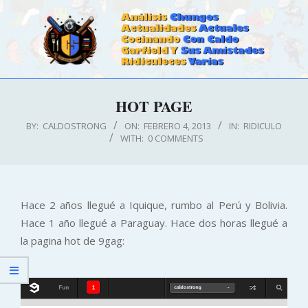
Skip
to
content
CALDOSTRONG.COM
Primary
HOT PAGE
Navigation
Menu
BY:
CALDOSTRONG
ON:
FEBRERO 4, 2013
IN:
RIDICULO
WITH:
0 COMMENTS
Hace 2 años llegué a Iquique, rumbo al Perú y Bolivia.
Hace 1 año llegué a Paraguay. Hace dos horas llegué a
la pagina hot de 9gag: