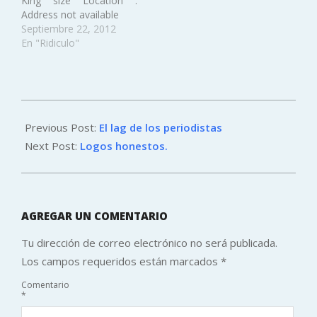
King size Location :
Address not available
Septiembre 22, 2012
En "Ridiculo"
2013-
11-
Previous Post:
El lag de los periodistas
08
Next Post:
Logos honestos.
AGREGAR UN COMENTARIO
Tu dirección de correo electrónico no será publicada.
Los campos requeridos están marcados
*
Comentario
*