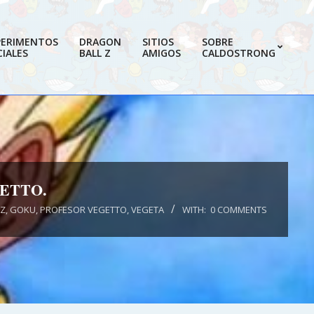
PERIMENTOS
DRAGON
SITIOS
SOBRE
IALES
BALL Z
AMIGOS
CALDOSTRONG
Prim
Navi
Men
ETTO.
 Z
,
GOKU
,
PROFESOR VEGETTO
,
VEGETA
WITH:
0 COMMENTS