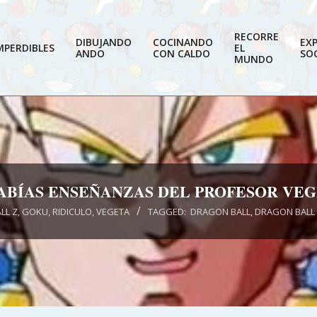
RECORRE
DIBUJANDO
COCINANDO
EX
MPERDIBLES
EL
ANDO
CON CALDO
SOC
MUNDO
SABÍAS ENSEÑANZAS DEL PROFESOR VEG
LL Z
,
GOKU
,
RIDICULO
,
VEGETA
TAGGED:
DRAGON BALL
,
DRAGON BALL