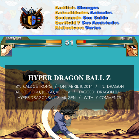
Skip
to
content
CALDOSTRONG.COM
Primary
Navigation
Menu
HYPER DRAGON BALL Z
BY:
CALDOSTRONG
ON:
ABRIL 9, 2014
IN:
DRAGON
BALL Z
,
GOKU
,
JUEGO
,
VEGETA
TAGGED:
DRAGON BALL
,
HYPER DRAGONBALL Z
,
MUGEN
WITH:
0 COMMENTS