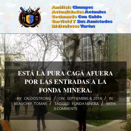
Skip
to
content
CALDOSTRONG.COM
Primary
Navigation
Menu
ESTÁ LA PURA CAGÁ AFUERA
POR LAS ENTRADAS A LA
FONDA MINERA.
BY:
CALDOSTRONG
ON:
SEPTIEMBRE 8, 2014
IN:
BEAUCHEF
,
TOMAR
TAGGED:
FONDA MINERA
WITH:
0 COMMENTS