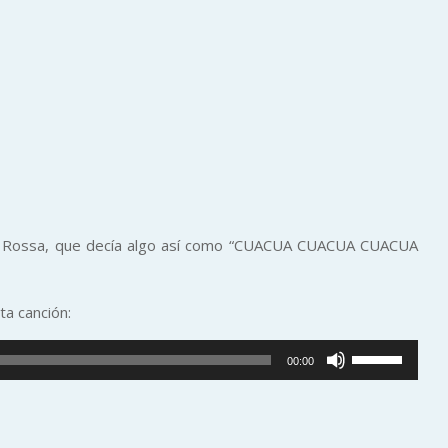
sor Rossa, que decía algo así como “CUACUA CUACUA CUACUA
ta canción:
Utiliza
00:00
las
teclas
de