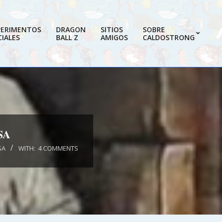
PERIMENTOS
DRAGON
SITIOS
SOBRE
IALES
BALL Z
AMIGOS
CALDOSTRONG
Prim
Navi
Men
SA
SA
WITH:
4 COMMENTS