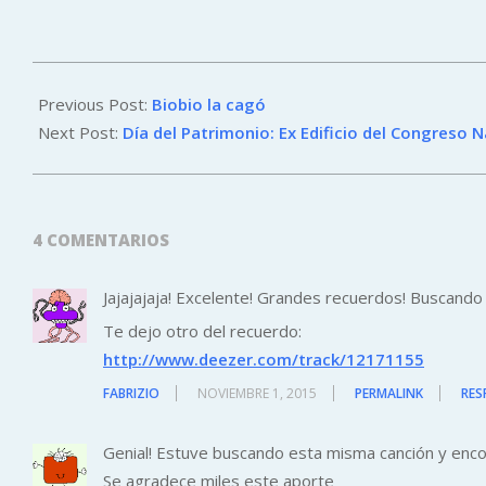
2015-
05-
Previous Post:
Biobio la cagó
29
Next Post:
Día del Patrimonio: Ex Edificio del Congreso N
4 COMENTARIOS
Jajajajaja! Excelente! Grandes recuerdos! Buscand
Te dejo otro del recuerdo:
http://www.deezer.com/track/12171155
FABRIZIO
NOVIEMBRE 1, 2015
PERMALINK
RES
Genial! Estuve buscando esta misma canción y enco
Se agradece miles este aporte