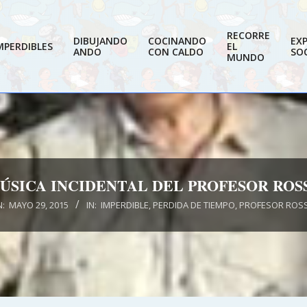
RECORRE
DIBUJANDO
COCINANDO
EX
MPERDIBLES
EL
ANDO
CON CALDO
SOC
MUNDO
ÚSICA INCIDENTAL DEL PROFESOR ROS
:
MAYO 29, 2015
IN:
IMPERDIBLE
,
PERDIDA DE TIEMPO
,
PROFESOR ROS