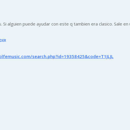
Si alguien puede ayudar con este q tambien era clasico. Sale en 
DER
olfemusic.com/search.php?id=19358425&code=T1JLJL