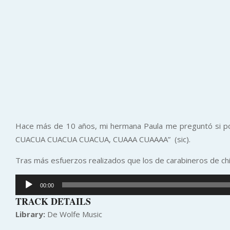
Hace más de 10 años, mi hermana Paula me preguntó si po
CUACUA CUACUA CUACUA, CUAAA CUAAAA” (sic).
Tras más esfuerzos realizados que los de carabineros de chi
Reproductor
00:00
de
TRACK DETAILS
Audio
Library:
De Wolfe Music