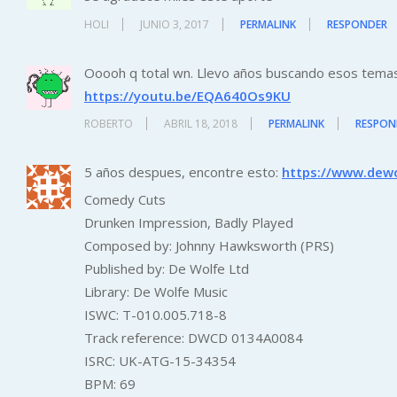
HOLI
JUNIO 3, 2017
PERMALINK
RESPONDER
Ooooh q total wn. Llevo años buscando esos temas. 
https://youtu.be/EQA640Os9KU
ROBERTO
ABRIL 18, 2018
PERMALINK
RESPON
5 años despues, encontre esto:
https://www.dew
Comedy Cuts
Drunken Impression, Badly Played
Composed by: Johnny Hawksworth (PRS)
Published by: De Wolfe Ltd
Library: De Wolfe Music
ISWC: T-010.005.718-8
Track reference: DWCD 0134A0084
ISRC: UK-ATG-15-34354
BPM: 69