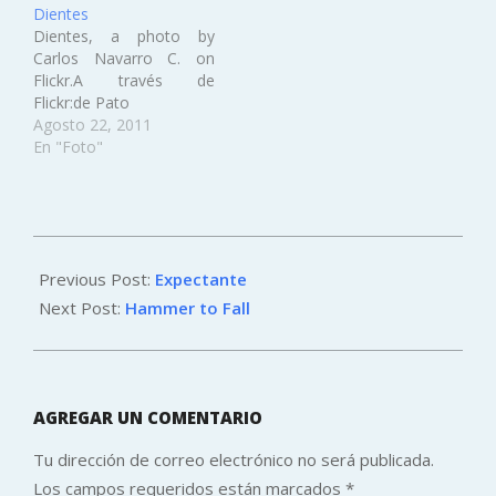
Dientes
panfleto nunca.Ni uno ni
Dientes, a photo by
lo otro..., a photo by
Carlos Navarro C. on
Carlos Navarro C. on
Flickr.A través de
Flickr.A través de
Flickr:de Pato
Flickr:Amén.Globos
Agosto 22, 2011
armados, a photo by
En "Foto"
Carlos Navarro…
2011-
01-
Previous Post:
Expectante
11
Next Post:
Hammer to Fall
AGREGAR UN COMENTARIO
Tu dirección de correo electrónico no será publicada.
Los campos requeridos están marcados
*