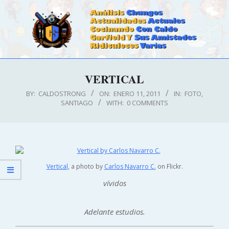
Skip
to
content
CALDOSTRONG.COM
Primary
VERTICAL
Navigation
Menu
BY:
CALDOSTRONG
ON:
ENERO 11, 2011
IN:
FOTO
,
SANTIAGO
WITH:
0 COMMENTS
Vertical
, a photo by
Carlos Navarro C.
on Flickr.
vívidos
Adelante estudios.