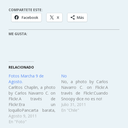
COMPARTETE ESTE:
Facebook
X
Más
ME GUSTA:
RELACIONADO
Fotos Marcha 9 de
No
Agosto.
No, a photo by Carlos
Carlitos Chaplin, a photo
Navarro C. on Flickr.A
by Carlos Navarro C. on
través de Flickr:Cuando
Flickr.A través de
Snoopy dice no es no!
Flickr:Era un
Julio 31, 2011
loquilloPancarta barata,
En "Chile"
a photo by Carlos
Agosto 9, 2011
Navarro C. on Flickr.A
En "Foto"
través de Flickr:Pero