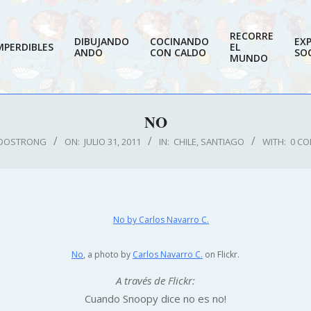
RECORRE
DIBUJANDO
COCINANDO
EX
MPERDIBLES
EL
ANDO
CON CALDO
SOC
MUNDO
NO
DOSTRONG
ON:
JULIO 31, 2011
IN:
CHILE
,
SANTIAGO
WITH:
0 C
No
, a photo by
Carlos Navarro C.
on Flickr.
A través de Flickr:
Cuando Snoopy dice no es no!