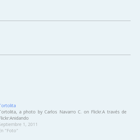
Tortolita
Tortolita, a photo by Carlos Navarro C. on Flickr.A través de
Flickr:Anidando
Septiembre 1, 2011
En "Foto"