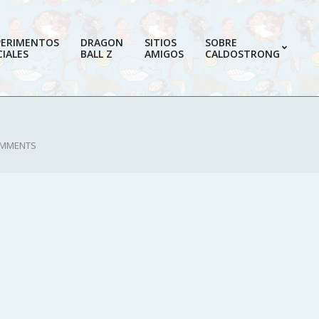
PERIMENTOS
DRAGON
SITIOS
SOBRE
IALES
BALL Z
AMIGOS
CALDOSTRONG
Prim
Navi
Men
OMMENTS