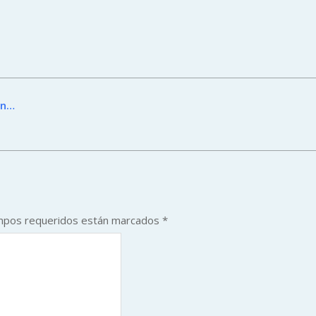
in…
mpos requeridos están marcados
*