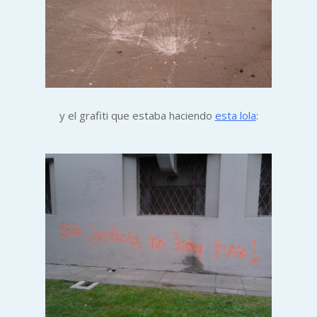
y el grafiti que estaba haciendo
esta lola
: