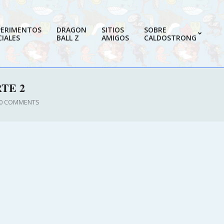
PERIMENTOS
DRAGON
SITIOS
SOBRE
IALES
BALL Z
AMIGOS
CALDOSTRONG
Prim
Navi
Men
TE 2
0 COMMENTS