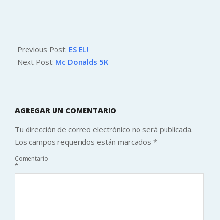
cuando era tesista en el
Departamento
Bioquímica y Biología
Molecular de la Facultad
2011-
de Ciencias Químicas y
10-
Previous Post:
ES EL!
Farmacéuticas de esta
Universidad, pues…
29
Next Post:
Mc Donalds 5K
AGREGAR UN COMENTARIO
Tu dirección de correo electrónico no será publicada.
Los campos requeridos están marcados
*
Comentario
*