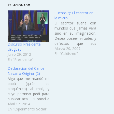
RELACIONADO
Cuento(?): El escritor en
la micro.
El escritor sueña con
mundos que jamás verá
sino en su imaginación.
Desea poseer virtudes y
defectos que sus
Discurso Presidente
creaciones ya poseen.
Marzo 20, 2009
Uruguay
Cervantes quería destruir
En "Caldismo"
Junio 29, 2012
molinos con lanzas.
En "Presidente"
Conan-Doyle queria
Declaración del Carlos
fumar opio y tener un
Navarro Original (2)
instinto deductivo
Algo que me mandó mi
ejemplar. Alan Poe
papá (quién es
queria enterrar viva a la
bioquímico) al mail, y
gente tras grandes
cuyo permiso pedí para
paredes de…
publicar acá: "Conocí a
Cecilia Sepúlveda
Abril 17, 2014
Carvajal en el año 1988
En "Experimento Social"