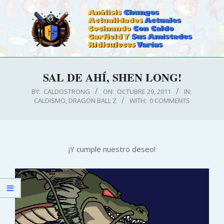
Skip
to
content
CALDOSTRONG.COM
Primary
SAL DE AHÍ, SHEN LONG!
Navigation
Menu
BY:
CALDOSTRONG
ON:
OCTUBRE 29, 2011
IN:
CALDISMO
,
DRAGON BALL Z
WITH:
0 COMMENTS
¡Y cumple nuestro deseo!