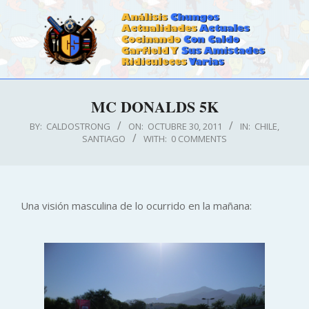
Skip
to
content
CALDOSTRONG.COM
Primary
MC DONALDS 5K
Navigation
Menu
BY:
CALDOSTRONG
ON:
OCTUBRE 30, 2011
IN:
CHILE
,
SANTIAGO
WITH:
0 COMMENTS
Una visión masculina de lo ocurrido en la mañana: