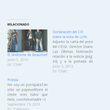
RELACIONADO
Declaración del CEI
sobre la nota de LUN.
Adjunto la carta del presi
del CEI:Sr. Director Diario
Las Últimas NoticiasEn
El Síndrome de Beauchef
relación a la noticia (pág.
Junio 5, 2012
34) y a la portada de
En "Chile"
vuestro diario el día
Junio 5, 2012
martes 5 de junio de
En "Chile"
2012 sobre el “Síndrome
Poesía
de Beauchef”,
No soy un psicópataTan
refiriéndose
sólo un payasoAhora el
reiteradamente a las
chiste eres túAsí que
estudiantes de la
ríete, conchetumadre =)
Facultad de Ciencias
Septiembre 13, 2010
Físicas y Matemáticas…
En "Caldismo"