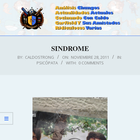
Skip
to
content
CALDOSTRONG.COM
Primary
SINDROME
Navigation
Menu
BY:
CALDOSTRONG
ON:
NOVIEMBRE 28, 2011
IN:
PSICÓPATA
WITH:
0 COMMENTS