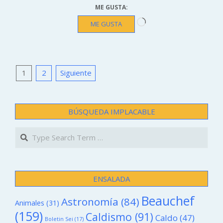
ME GUSTA:
Cargando...
ME GUSTA
PAGINACIÓN
1
2
Siguiente
DE
ENTRADAS
BÚSQUEDA IMPLACABLE
Search
ENSALADA
Beauchef
Astronomía
(84)
Animales
(31)
(159)
Caldismo
(91)
Caldo
(47)
Boletin Sei
(17)