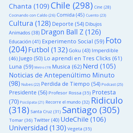
Chile
(298)
Chanta
(109)
Cine
(28)
Comida
(45)
Cocinando con Caldo
(26)
Cuento
(23)
Cultura
(128)
Deporte
(54)
Dibujos
Dragon Ball Z
(126)
Animados
(38)
Foto
Experimento Social
(59)
Educación
(41)
(204)
Futbol
(132)
Goku
(43)
Imperdible
Lo aprendi en Tres Clicks
(61)
Juego
(50)
(46)
Nerd
(105)
Luna
(59)
Musica
(62)
Metro
(19)
Noticias de Antepenúltimo Minuto
(98)
Perdida de Tiempo
(54)
Podcast
(25)
Nubes
(22)
Protesta
Presidente
(56)
Profesor Rossa
(35)
Ridiculo
(70)
Recorre el mundo
(32)
Psicópata
(21)
(318)
Santiago
(305)
Santa Cruz
(31)
UdeChile
(106)
Twitter
(40)
Tomar
(36)
Universidad
(130)
Vegeta
(35)