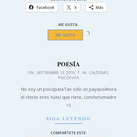
Facebook
X
Más
ME GUSTA:
Cargando...
ME GUSTA
POESÍA
2010-
ON:
SEPTIEMBRE 13, 2010
IN:
CALDISMO
,
PSICÓPATA
09-
13
No soy un psicópataTan sólo un payasoAhora
el chiste eres túAsí que ríete, conchetumadre
=)
SIGA LEYENDO
COMPARTETE ESTE: