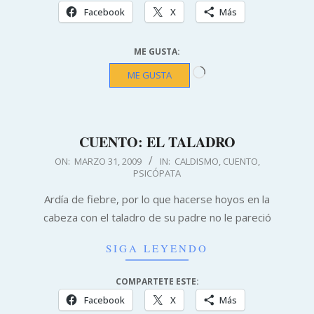
Facebook
X
Más
ME GUSTA:
Cargando...
ME GUSTA
CUENTO: EL TALADRO
2009-
ON:
MARZO 31, 2009
IN:
CALDISMO
,
CUENTO
,
PSICÓPATA
03-
31
Ardía de fiebre, por lo que hacerse hoyos en la
cabeza con el taladro de su padre no le pareció
SIGA LEYENDO
COMPARTETE ESTE:
Facebook
X
Más