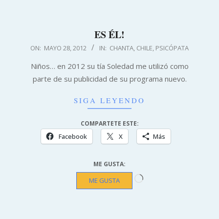
ES ÉL!
2012-
ON:
MAYO 28, 2012
IN:
CHANTA
,
CHILE
,
PSICÓPATA
05-
Niños… en 2012 su tía Soledad me utilizó como
28
parte de su publicidad de su programa nuevo.
SIGA LEYENDO
COMPARTETE ESTE:
Facebook
X
Más
ME GUSTA:
Cargando...
ME GUSTA