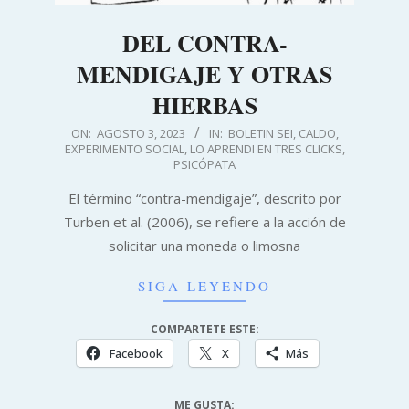
DEL CONTRA-
MENDIGAJE Y OTRAS
HIERBAS
2023-
ON:
AGOSTO 3, 2023
IN:
BOLETIN SEI
,
CALDO
,
EXPERIMENTO SOCIAL
,
LO APRENDI EN TRES CLICKS
,
08-
PSICÓPATA
03
El término “contra-mendigaje”, descrito por
Turben et al. (2006), se refiere a la acción de
solicitar una moneda o limosna
SIGA LEYENDO
COMPARTETE ESTE:
Facebook
X
Más
ME GUSTA: