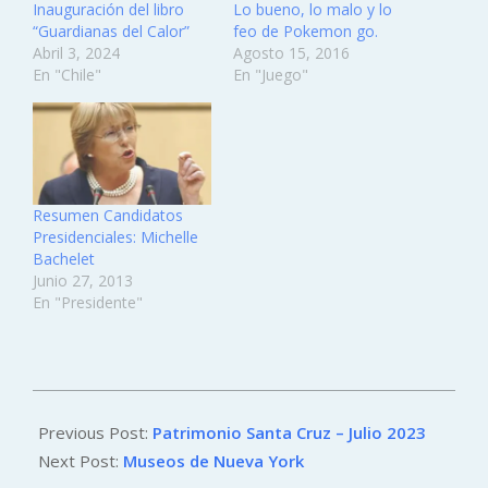
Inauguración del libro
Lo bueno, lo malo y lo
“Guardianas del Calor”
feo de Pokemon go.
Abril 3, 2024
Agosto 15, 2016
En "Chile"
En "Juego"
Resumen Candidatos
Presidenciales: Michelle
Bachelet
Junio 27, 2013
En "Presidente"
2023-
08-
Previous Post:
Patrimonio Santa Cruz – Julio 2023
03
Next Post:
Museos de Nueva York