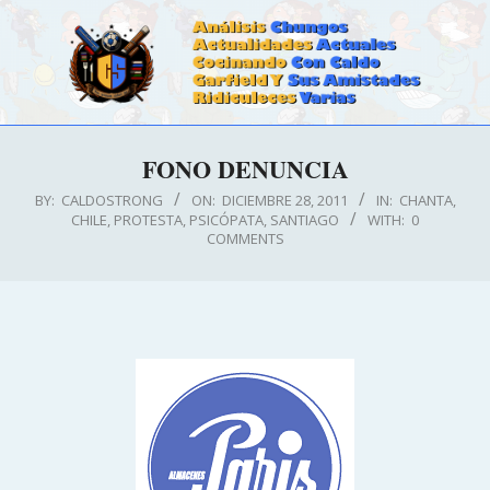
Skip
to
content
CALDOSTRONG.COM
Primary
FONO DENUNCIA
Navigation
Menu
BY:
CALDOSTRONG
ON:
DICIEMBRE 28, 2011
IN:
CHANTA
,
CHILE
,
PROTESTA
,
PSICÓPATA
,
SANTIAGO
WITH:
0
COMMENTS