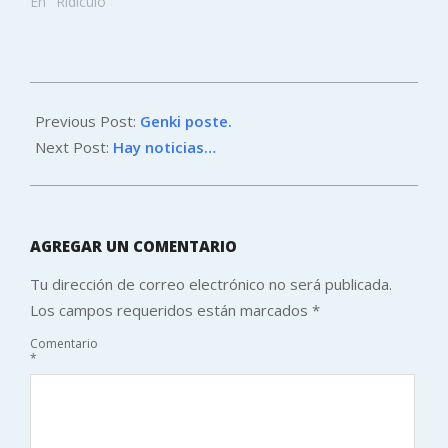
resultados son
En "Ridiculo"
impresionantes, pues
siempre pensé que a
más de la mitad de la
gente le regalaban
2011-
calcetines.
12-
Previous Post:
Genki poste.
28
Next Post:
Hay noticias…
AGREGAR UN COMENTARIO
Tu dirección de correo electrónico no será publicada.
Los campos requeridos están marcados
*
Comentario
*