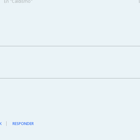
En "Caldismo"
K
RESPONDER