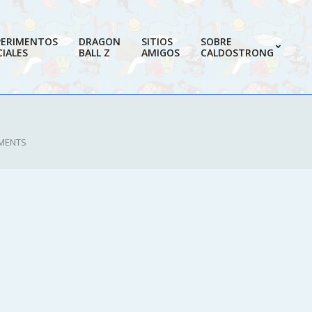
PERIMENTOS
DRAGON
SITIOS
SOBRE
IALES
BALL Z
AMIGOS
CALDOSTRONG
Prim
Navi
Men
MENTS