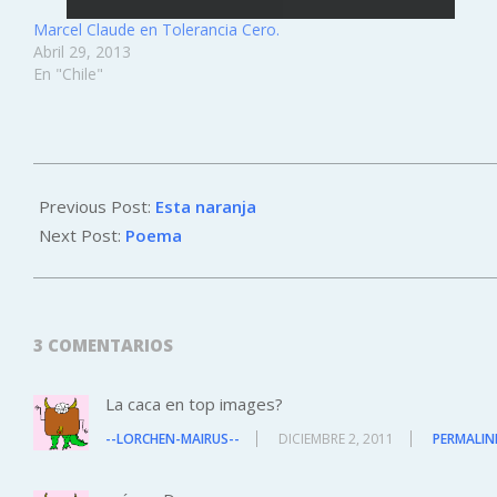
Marcel Claude en Tolerancia Cero.
Abril 29, 2013
En "Chile"
2011-
12-
Previous Post:
Esta naranja
01
Next Post:
Poema
3 COMENTARIOS
La caca en top images?
--LORCHEN-MAIRUS--
DICIEMBRE 2, 2011
PERMALIN