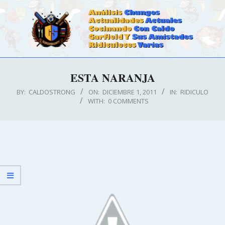
Skip
to
content
CALDOSTRONG.COM
Primary
ESTA NARANJA
Navigation
Menu
BY:
CALDOSTRONG
ON:
DICIEMBRE 1, 2011
IN:
RIDICULO
WITH:
0 COMMENTS