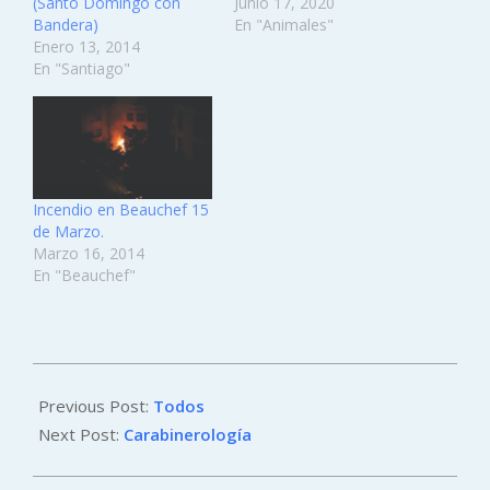
(Santo Domingo con
Junio 17, 2020
Bandera)
En "Animales"
Enero 13, 2014
En "Santiago"
Incendio en Beauchef 15
de Marzo.
Marzo 16, 2014
En "Beauchef"
2011-
12-
Previous Post:
Todos
27
Next Post:
Carabinerología