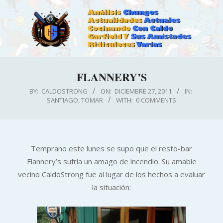
Skip
to
content
CALDOSTRONG.COM
Primary
FLANNERY’S
Navigation
Menu
BY:
CALDOSTRONG
ON:
DICIEMBRE 27, 2011
IN:
SANTIAGO
,
TOMAR
WITH:
0 COMMENTS
Temprano este lunes se supo que el resto-bar
Flannery’s sufría un amago de incendio. Su amable
vecino CaldoStrong fue al lugar de los hechos a evaluar
la situación: