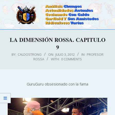
Skip
to
content
CALDOSTRONG.COM
Primary
LA DIMENSIÓN ROSSA. CAPITULO
Navigation
9
Menu
BY:
CALDOSTRONG
ON:
JULIO 3, 2012
IN:
PROFESOR
ROSSA
WITH:
0 COMMENTS
GuruGuru obsesionado con la fama