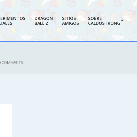
PERIMENTOS
DRAGON
SITIOS
SOBRE
IALES
BALL Z
AMIGOS
CALDOSTRONG
Prim
Navi
Men
0 COMMENTS